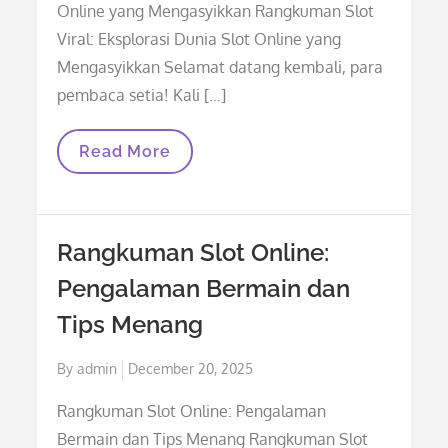
Online yang Mengasyikkan Rangkuman Slot
Viral: Eksplorasi Dunia Slot Online yang
Mengasyikkan Selamat datang kembali, para
pembaca setia! Kali […]
Rangkuman
Read More
Slot
Viral:
Eksplorasi
Dunia
Slot
Rangkuman Slot Online:
Online
Yang
Pengalaman Bermain dan
Mengasyikkan
Tips Menang
Posted
By
admin
December 20, 2025
on
Rangkuman Slot Online: Pengalaman
Bermain dan Tips Menang Rangkuman Slot