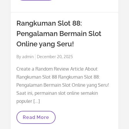
77:
Permainan
Slot
Online
Rangkuman Slot 88:
Menarik
Pengalaman Bermain Slot
Online yang Seru!
Posted
By
admin
December 20, 2025
on
Create a Random Review Article About
Rangkuman Slot 88 Rangkuman Slot 88:
Pengalaman Bermain Slot Online yang Seru!
Saat ini, permainan slot online semakin
populer […]
Rangkuman
Read More
Slot
88: