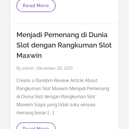
Mengulas
Read More
Secara
Acak
Tentang
Rangkuman
Slot
Menjadi Pemenang di Dunia
GG
Slot dengan Rangkuman Slot
Maxwin
Posted
By
admin
December 20, 2025
on
Create a Random Review Article About
Rangkuman Slot Maxwin Menjadi Pemenang
di Dunia Slot dengan Rangkuman Slot
Maxwin Siapa yang tidak suka sensasi
menang besar […]
Menjadi
Read More