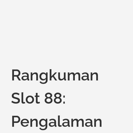
on
Rangkuman
Slot 88:
Pengalaman