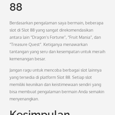
88
Berdasarkan pengalaman saya bermain, beberapa
slot di Slot 88 yang sangat direkomendasikan
antara lain “Dragon’s Fortune”, “Fruit Mania”, dan
“Treasure Quest”. Ketiganya menawarkan
tantangan yang seru dan kesempatan untuk meraih
kemenangan besar.
Jangan ragu untuk mencoba berbagai slot lainnya
yang tersedia di platform Slot 88. Setiap slot
memiliki keunikan dan keistimewaan sendiri yang
bisa membuat pengalaman bermain Anda semakin
menyenangkan.
Kesimpulan