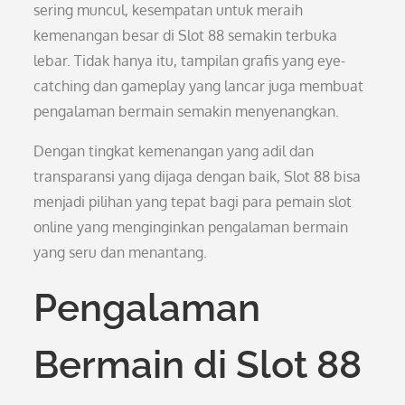
sering muncul, kesempatan untuk meraih
kemenangan besar di Slot 88 semakin terbuka
lebar. Tidak hanya itu, tampilan grafis yang eye-
catching dan gameplay yang lancar juga membuat
pengalaman bermain semakin menyenangkan.
Dengan tingkat kemenangan yang adil dan
transparansi yang dijaga dengan baik, Slot 88 bisa
menjadi pilihan yang tepat bagi para pemain slot
online yang menginginkan pengalaman bermain
yang seru dan menantang.
Pengalaman
Bermain di Slot 88