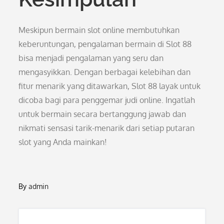
Meskipun bermain slot online membutuhkan
keberuntungan, pengalaman bermain di Slot 88
bisa menjadi pengalaman yang seru dan
mengasyikkan. Dengan berbagai kelebihan dan
fitur menarik yang ditawarkan, Slot 88 layak untuk
dicoba bagi para penggemar judi online. Ingatlah
untuk bermain secara bertanggung jawab dan
nikmati sensasi tarik-menarik dari setiap putaran
slot yang Anda mainkan!
By
admin