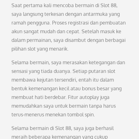
Saat pertama kali mencoba bermain di Slot 88,
saya langsung terkesan dengan antarmuka yang
ramah pengguna. Proses registrasi dan pembuatan
akun sangat mudah dan cepat. Setelah masuk ke
dalam permainan, saya disambut dengan berbagai
pilihan slot yang menarik.
Selama bermain, saya merasakan ketegangan dan
sensasi yang tiada duanya. Setiap putaran slot
membawa kejutan tersendiri, entah itu dalam
bentuk kemenangan kecil atau bonus besar yang
membuat hati berdebar. Fitur autoplay juga
memudahkan saya untuk bermain tanpa harus
terus-menerus menekan tombol spin.
Selama bermain di Slot 88, saya juga berhasil
meraih beberapa kemenangan yang cukup