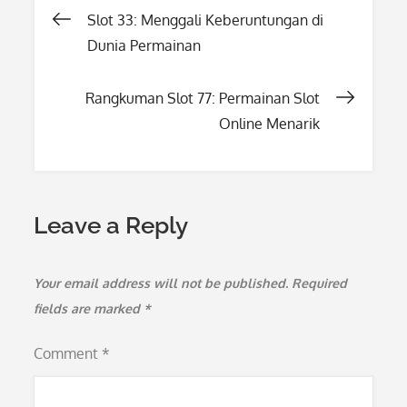
Post
Slot 33: Menggali Keberuntungan di
Dunia Permainan
navigation
Rangkuman Slot 77: Permainan Slot
Online Menarik
Leave a Reply
Your email address will not be published.
Required
fields are marked
*
Comment
*