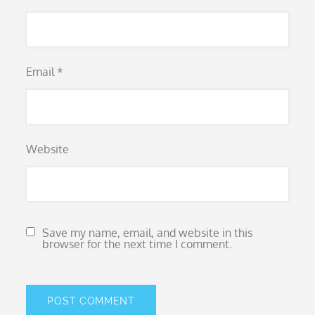
Email
*
Website
Save my name, email, and website in this
browser for the next time I comment.