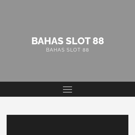
Skip
to
content
BAHAS SLOT 88
BAHAS SLOT 88