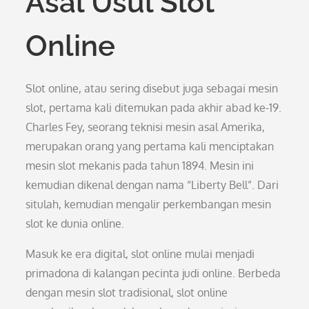
Asal Usul Slot
Online
Slot online, atau sering disebut juga sebagai mesin
slot, pertama kali ditemukan pada akhir abad ke-19.
Charles Fey, seorang teknisi mesin asal Amerika,
merupakan orang yang pertama kali menciptakan
mesin slot mekanis pada tahun 1894. Mesin ini
kemudian dikenal dengan nama “Liberty Bell”. Dari
situlah, kemudian mengalir perkembangan mesin
slot ke dunia online.
Masuk ke era digital, slot online mulai menjadi
primadona di kalangan pecinta judi online. Berbeda
dengan mesin slot tradisional, slot online