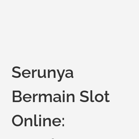
Serunya
Bermain Slot
Online: