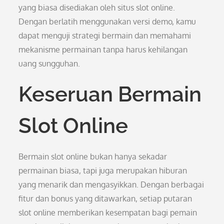
yang biasa disediakan oleh situs slot online.
Dengan berlatih menggunakan versi demo, kamu
dapat menguji strategi bermain dan memahami
mekanisme permainan tanpa harus kehilangan
uang sungguhan.
Keseruan Bermain
Slot Online
Bermain slot online bukan hanya sekadar
permainan biasa, tapi juga merupakan hiburan
yang menarik dan mengasyikkan. Dengan berbagai
fitur dan bonus yang ditawarkan, setiap putaran
slot online memberikan kesempatan bagi pemain