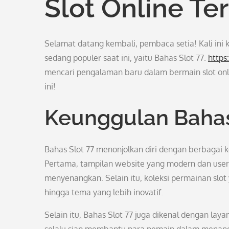
Slot Online Te
Selamat datang kembali, pembaca setia! Kali ini 
sedang populer saat ini, yaitu Bahas Slot 77.
https
mencari pengalaman baru dalam bermain slot onli
ini!
Keunggulan Bahas
Bahas Slot 77 menonjolkan diri dengan berbagai
Pertama, tampilan website yang modern dan user
menyenangkan. Selain itu, koleksi permainan slot
hingga tema yang lebih inovatif.
Selain itu, Bahas Slot 77 juga dikenal dengan la