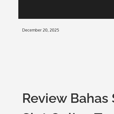
Posted
December 20, 2025
on
Review Bahas S