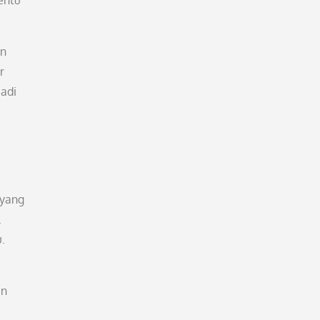
entu
an
r
badi
 yang
.
.
an