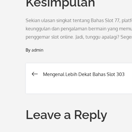
Kesimpulan
Sekian ulasan singkat tentang Bahas Slot 77, plat
keunggulan dan pengalaman bermain yang memua
penggemar slot online. Jadi, tunggu apalagi? Sege
By
admin
Mengenal Lebih Dekat Bahas Slot 303
Post
navigation
Leave a Reply