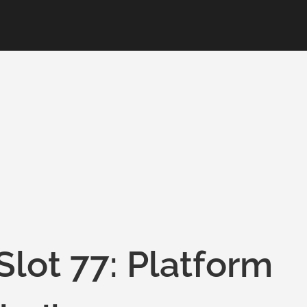
lot 77: Platform