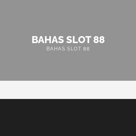
BAHAS SLOT 88
BAHAS SLOT 88