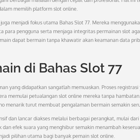
ni berbagai masalah dengan cepat dan profesional. Hal ini t
alam memilih platform slot online.
 juga menjadi fokus utama Bahas Slot 77. Mereka menggunak
ata para pengguna serta menjaga integritas permainan slot aga
pemain dapat bermain tanpa khawatir akan keamanan data pri
in di Bahas Slot 77
man yang didapatkan sangatlah memuaskan. Proses registrasi
ra memulai petualangan slot online mereka tanpa hambatan
omo menarik turut membuat pengalaman bermain semakin seru
sif dan lancar diakses melalui berbagai perangkat, mulai dari
ik dan efek suara yang menghibur semakin menambah keseru
jadi pilihan utama bagi banyak pemain slot online.