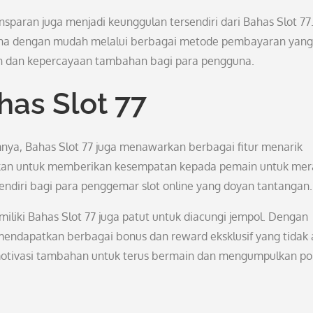
sparan juga menjadi keunggulan tersendiri dari Bahas Slot 77
ana dengan mudah melalui berbagai metode pembayaran yang
an dan kepercayaan tambahan bagi para pengguna.
has Slot 77
nya, Bahas Slot 77 juga menawarkan berbagai fitur menarik
adakan untuk memberikan kesempatan kepada pemain untuk mer
rsendiri bagi para penggemar slot online yang doyan tantangan.
imiliki Bahas Slot 77 juga patut untuk diacungi jempol. Dengan
mendapatkan berbagai bonus dan reward eksklusif yang tidak
 motivasi tambahan untuk terus bermain dan mengumpulkan po