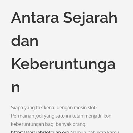
Antara Sejarah
dan
Keberuntunga
n
Siapa yang tak kenal dengan mesin slot?
Permainan judi yang satu ini telah menjadi ikon
keberuntungan bagi banyak orang.
https://sejarahslotcuan.org
Namun, tahukah kamu