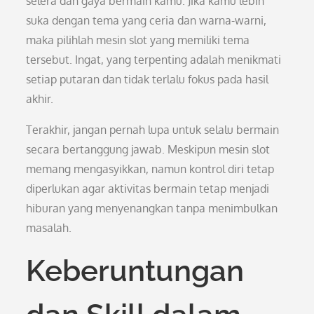
selera dan gaya bermain kamu. Jika kamu lebih
suka dengan tema yang ceria dan warna-warni,
maka pilihlah mesin slot yang memiliki tema
tersebut. Ingat, yang terpenting adalah menikmati
setiap putaran dan tidak terlalu fokus pada hasil
akhir.
Terakhir, jangan pernah lupa untuk selalu bermain
secara bertanggung jawab. Meskipun mesin slot
memang mengasyikkan, namun kontrol diri tetap
diperlukan agar aktivitas bermain tetap menjadi
hiburan yang menyenangkan tanpa menimbulkan
masalah.
Keberuntungan