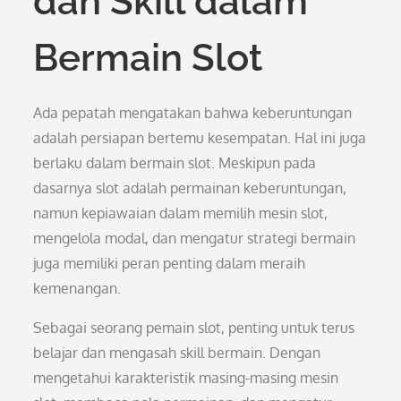
dan Skill dalam
Bermain Slot
Ada pepatah mengatakan bahwa keberuntungan
adalah persiapan bertemu kesempatan. Hal ini juga
berlaku dalam bermain slot. Meskipun pada
dasarnya slot adalah permainan keberuntungan,
namun kepiawaian dalam memilih mesin slot,
mengelola modal, dan mengatur strategi bermain
juga memiliki peran penting dalam meraih
kemenangan.
Sebagai seorang pemain slot, penting untuk terus
belajar dan mengasah skill bermain. Dengan
mengetahui karakteristik masing-masing mesin