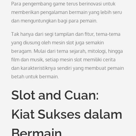
Para pengembang game terus berinovasi untuk
memberikan pengalaman bermain yang lebih seru
dan menguntungkan bagi para pemain.
Tak hanya dari segi tampilan dan fitur, tema-tema
yang diusung oleh mesin slot juga semakin
beragam. Mulai dari tema sejarah, mitologi, hingga
film dan musik, setiap mesin slot memiliki cerita
dan karakteristiknya sendiri yang membuat pemain
betah untuk bermain.
Slot and Cuan:
Kiat Sukses dalam
Bermain