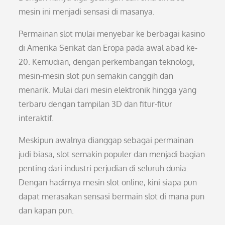
mesin ini menjadi sensasi di masanya.
Permainan slot mulai menyebar ke berbagai kasino
di Amerika Serikat dan Eropa pada awal abad ke-
20. Kemudian, dengan perkembangan teknologi,
mesin-mesin slot pun semakin canggih dan
menarik. Mulai dari mesin elektronik hingga yang
terbaru dengan tampilan 3D dan fitur-fitur
interaktif.
Meskipun awalnya dianggap sebagai permainan
judi biasa, slot semakin populer dan menjadi bagian
penting dari industri perjudian di seluruh dunia.
Dengan hadirnya mesin slot online, kini siapa pun
dapat merasakan sensasi bermain slot di mana pun
dan kapan pun.