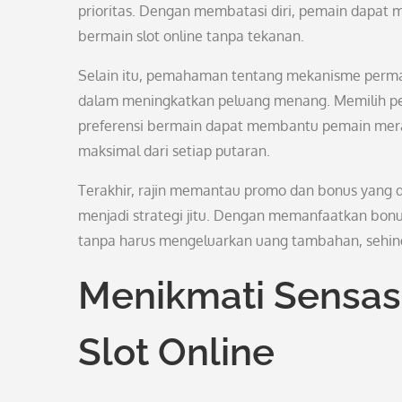
prioritas. Dengan membatasi diri, pemain dapat 
bermain slot online tanpa tekanan.
Selain itu, pemahaman tentang mekanisme permaina
dalam meningkatkan peluang menang. Memilih perm
preferensi bermain dapat membantu pemain mer
maksimal dari setiap putaran.
Terakhir, rajin memantau promo dan bonus yang dit
menjadi strategi jitu. Dengan memanfaatkan bon
tanpa harus mengeluarkan uang tambahan, sehin
Menikmati Sensas
Slot Online