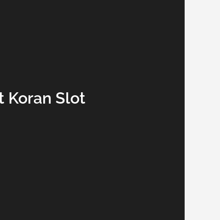
t Koran Slot