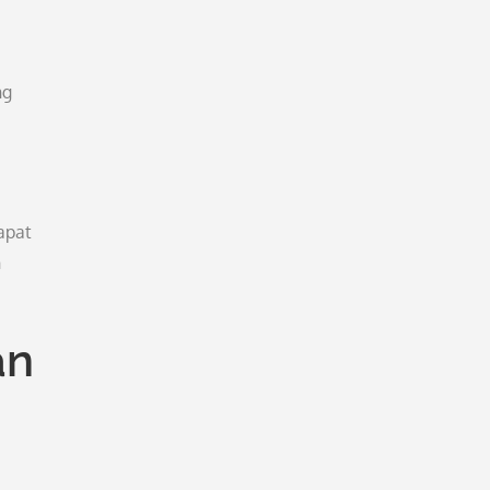
ng
apat
n
an