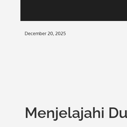
Posted
December 20, 2025
on
Menjelajahi Du