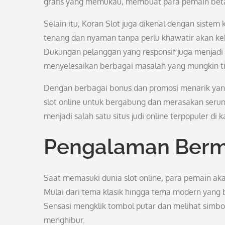
grafis yang memukau, membuat para pemain betah
Selain itu, Koran Slot juga dikenal dengan sist
tenang dan nyaman tanpa perlu khawatir akan ke
Dukungan pelanggan yang responsif juga menjadi
menyelesaikan berbagai masalah yang mungkin t
Dengan berbagai bonus dan promosi menarik yang 
slot online untuk bergabung dan merasakan serunya 
menjadi salah satu situs judi online terpopuler di
Pengalaman Berma
Saat memasuki dunia slot online, para pemain ak
Mulai dari tema klasik hingga tema modern yang b
Sensasi mengklik tombol putar dan melihat simb
menghibur.