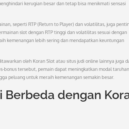
menghindari kerugian besar dan tetap bisa menikmati sensasi
n, seperti RTP (Return to Player) dan volatilitas, juga penti
ainan slot dengan RTP tinggi dan volatilitas sesuai dengan
aih kemenangan lebih sering dan mendapatkan keuntungan
awarkan oleh Koran Slot atau situs judi online lainnya juga d
us-bonus tersebut, pemain dapat meningkatkan modal taruha
gga peluang untuk meraih kemenangan semakin besar.
i Berbeda dengan Kor