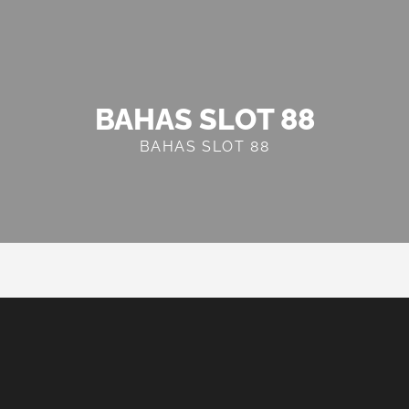
BAHAS SLOT 88
BAHAS SLOT 88