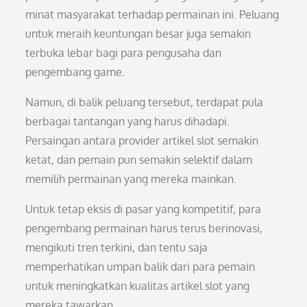
minat masyarakat terhadap permainan ini. Peluang
untuk meraih keuntungan besar juga semakin
terbuka lebar bagi para pengusaha dan
pengembang game.
Namun, di balik peluang tersebut, terdapat pula
berbagai tantangan yang harus dihadapi.
Persaingan antara provider artikel slot semakin
ketat, dan pemain pun semakin selektif dalam
memilih permainan yang mereka mainkan.
Untuk tetap eksis di pasar yang kompetitif, para
pengembang permainan harus terus berinovasi,
mengikuti tren terkini, dan tentu saja
memperhatikan umpan balik dari para pemain
untuk meningkatkan kualitas artikel slot yang
mereka tawarkan.