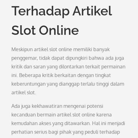
Terhadap Artikel
Slot Online
Meskipun artikel slot online memiliki banyak
penggemar, tidak dapat dipungkiri bahwa ada juga
kritik dan saran yang dilontarkan terkait permainan
ini. Beberapa kritik berkaitan dengan tingkat
keberuntungan yang dianggap terlalu tinggi dalam
artikel slot.
Ada juga kekhawatiran mengenai potensi
kecanduan bermain artikel slot online karena
kemudahan akses yang ditawarkan. Hal ini menjadi
perhatian serius bagi pihak yang peduli terhadap