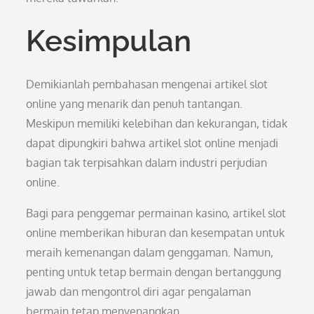
Kesimpulan
Demikianlah pembahasan mengenai artikel slot
online yang menarik dan penuh tantangan.
Meskipun memiliki kelebihan dan kekurangan, tidak
dapat dipungkiri bahwa artikel slot online menjadi
bagian tak terpisahkan dalam industri perjudian
online.
Bagi para penggemar permainan kasino, artikel slot
online memberikan hiburan dan kesempatan untuk
meraih kemenangan dalam genggaman. Namun,
penting untuk tetap bermain dengan bertanggung
jawab dan mengontrol diri agar pengalaman
bermain tetap menyenangkan.