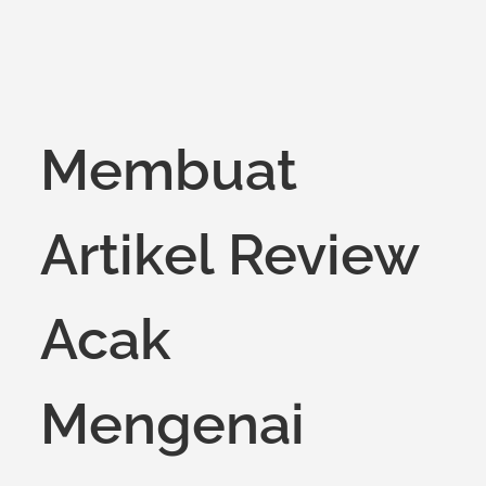
on
Membuat
Artikel Review
Acak
Mengenai