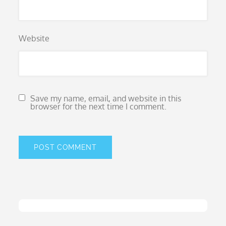
Website
Save my name, email, and website in this
browser for the next time I comment.