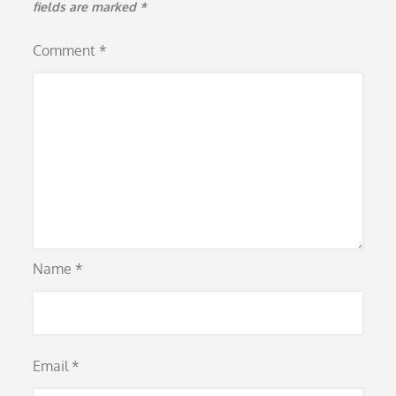
fields are marked
*
Comment
*
Name
*
Email
*