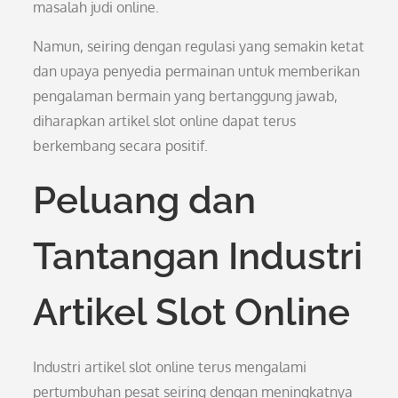
masalah judi online.
Namun, seiring dengan regulasi yang semakin ketat
dan upaya penyedia permainan untuk memberikan
pengalaman bermain yang bertanggung jawab,
diharapkan artikel slot online dapat terus
berkembang secara positif.
Peluang dan
Tantangan Industri
Artikel Slot Online
Industri artikel slot online terus mengalami
pertumbuhan pesat seiring dengan meningkatnya