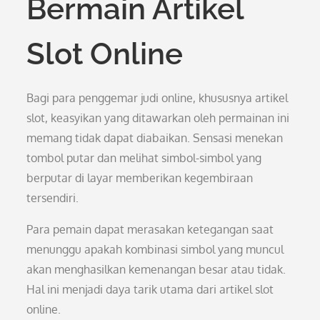
Bermain Artikel
Slot Online
Bagi para penggemar judi online, khususnya artikel
slot, keasyikan yang ditawarkan oleh permainan ini
memang tidak dapat diabaikan. Sensasi menekan
tombol putar dan melihat simbol-simbol yang
berputar di layar memberikan kegembiraan
tersendiri.
Para pemain dapat merasakan ketegangan saat
menunggu apakah kombinasi simbol yang muncul
akan menghasilkan kemenangan besar atau tidak.
Hal ini menjadi daya tarik utama dari artikel slot
online.