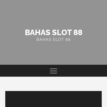
Skip
to
content
BAHAS SLOT 88
BAHAS SLOT 88