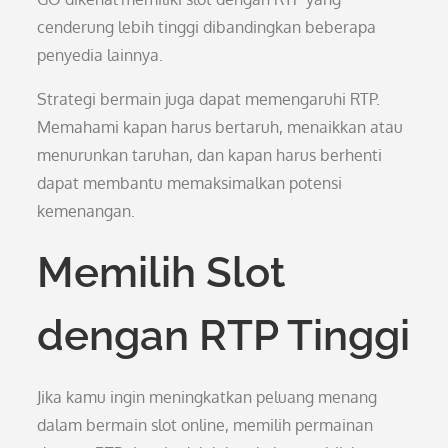
cenderung lebih tinggi dibandingkan beberapa
penyedia lainnya.
Strategi bermain juga dapat memengaruhi RTP.
Memahami kapan harus bertaruh, menaikkan atau
menurunkan taruhan, dan kapan harus berhenti
dapat membantu memaksimalkan potensi
kemenangan.
Memilih Slot
dengan RTP Tinggi
Jika kamu ingin meningkatkan peluang menang
dalam bermain slot online, memilih permainan