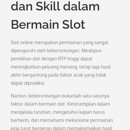
dan Skill dalam
Bermain Slot
Slot online merupakan permainan yang sangat
dipengaruhi oleh keberuntungan. Meskipun
pemilihan slot dengan RTP tinggi dapat
meningkatkan peluang menang, tetap saja hasil
akhir bergantung pada faktor acak yang tidak
dapat diprediksi.
Namun, keberuntungan bukanlah satu-satunya
faktor dalam bermain slot. Keterampilan dalam
mengelola taruhan, mengetahui kapan harus
berhenti, dan memahami mekanisme permainan
juga turut berperan dalam memaksimalkan hasil