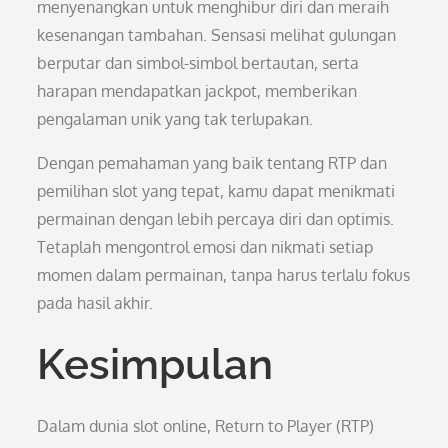
menyenangkan untuk menghibur diri dan meraih
kesenangan tambahan. Sensasi melihat gulungan
berputar dan simbol-simbol bertautan, serta
harapan mendapatkan jackpot, memberikan
pengalaman unik yang tak terlupakan.
Dengan pemahaman yang baik tentang RTP dan
pemilihan slot yang tepat, kamu dapat menikmati
permainan dengan lebih percaya diri dan optimis.
Tetaplah mengontrol emosi dan nikmati setiap
momen dalam permainan, tanpa harus terlalu fokus
pada hasil akhir.
Kesimpulan
Dalam dunia slot online, Return to Player (RTP)