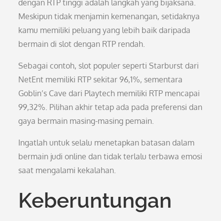
dengan RTP tinggi adalah langkah yang bijaksana.
Meskipun tidak menjamin kemenangan, setidaknya
kamu memiliki peluang yang lebih baik daripada
bermain di slot dengan RTP rendah.
Sebagai contoh, slot populer seperti Starburst dari
NetEnt memiliki RTP sekitar 96,1%, sementara
Goblin’s Cave dari Playtech memiliki RTP mencapai
99,32%. Pilihan akhir tetap ada pada preferensi dan
gaya bermain masing-masing pemain.
Ingatlah untuk selalu menetapkan batasan dalam
bermain judi online dan tidak terlalu terbawa emosi
saat mengalami kekalahan.
Keberuntungan