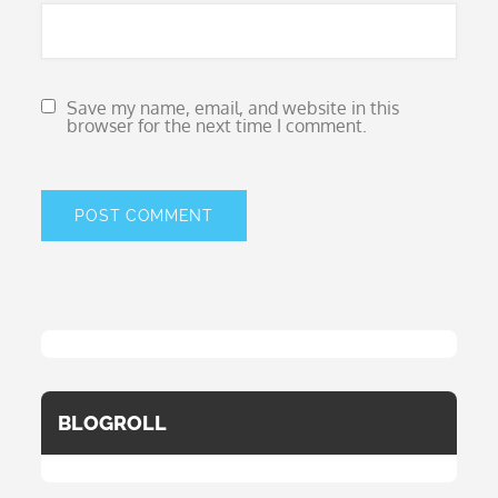
Save my name, email, and website in this
browser for the next time I comment.
BLOGROLL