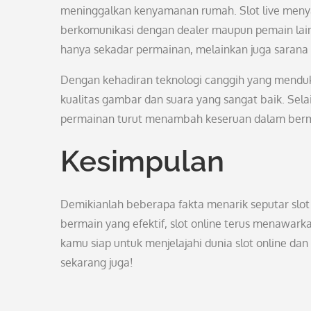
meninggalkan kenyamanan rumah. Slot live menya
berkomunikasi dengan dealer maupun pemain lain 
hanya sekadar permainan, melainkan juga sarana 
Dengan kehadiran teknologi canggih yang menduk
kualitas gambar dan suara yang sangat baik. Selain 
permainan turut menambah keseruan dalam bermai
Kesimpulan
Demikianlah beberapa fakta menarik seputar slot o
bermain yang efektif, slot online terus menaw
kamu siap untuk menjelajahi dunia slot online 
sekarang juga!