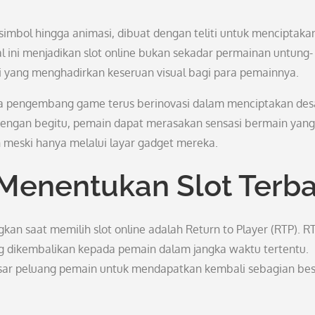
l-simbol hingga animasi, dibuat dengan teliti untuk menciptaka
 ini menjadikan slot online bukan sekadar permainan untung-
i yang menghadirkan keseruan visual bagi para pemainnya.
a pengembang game terus berinovasi dalam menciptakan des
f. Dengan begitu, pemain dapat merasakan sensasi bermain yang
meski hanya melalui layar gadget mereka.
Menentukan Slot Terba
kan saat memilih slot online adalah Return to Player (RTP). R
ng dikembalikan kepada pemain dalam jangka waktu tertentu.
esar peluang pemain untuk mendapatkan kembali sebagian be