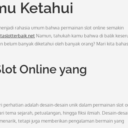
mu Ketahui
menjadi rahasia umum bahwa permainan slot online semakin
ktaslotterbaik.net
Namun, tahukah kamu bahwa di balik keser
in belum banyak diketahui oleh banyak orang? Mari kita baha
lot Online yang
ari perhatian adalah desain-desain unik dalam permainan slot o
i tema sejarah, petualangan, hingga fiksi ilmiah. Desain-desa
h menarik, tetapi juga memberikan pengalaman bermain yang