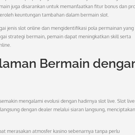
emain juga disarankan untuk memanfaatkan fitur bonus dan pr
mperoleh keuntungan tambahan dalam bermain slot.
i jenis slot online dan mengidentifikasi pola permainan yang
i strategi bermain, pemain dapat meningkatkan skill serta
nline.
alaman Bermain denga
 semakin mengalami evolusi dengan hadirnya slot live. Slot live
langsung dengan dealer melalui siaran langsung, menciptaka
apat merasakan atmosfer kasino sebenarnya tanpa perlu