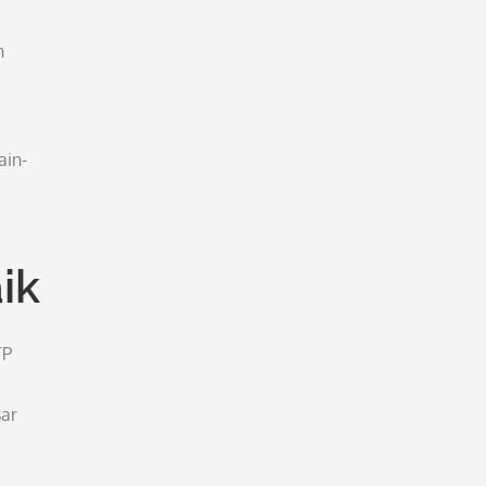
n
ain-
ik
TP
sar