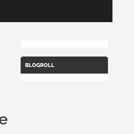
BLOGROLL
ne