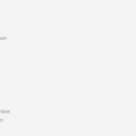
uan
s
nline.
in