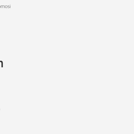
omosi
n
n