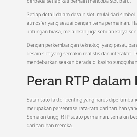
berbeda setiap kali pemain mencoba slot baru.
Setiap detail dalam desain slot, mulai dari simbo
atmosfer yang sesuai dengan tema permainan. Hal
untungan biasa, melainkan juga sebuah karya sen
Dengan perkembangan teknologi yang pesat, par
desain slot yang semakin realistis dan interakti
mendebarkan seakan berada di kasino sungguhan 
Peran RTP dalam 
Salah satu faktor penting yang harus dipertimbang
merupakan persentase rata-rata dari taruhan ya
Semakin tinggi RTP suatu permainan, semakin b
dari taruhan mereka.