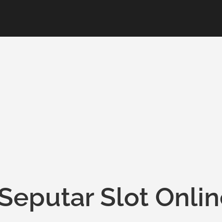
Seputar Slot Onli