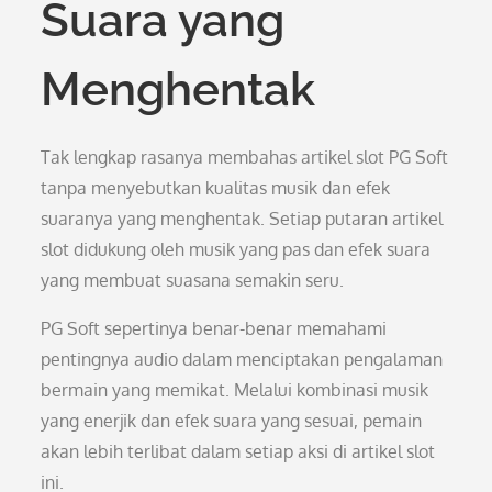
Suara yang
Menghentak
Tak lengkap rasanya membahas artikel slot PG Soft
tanpa menyebutkan kualitas musik dan efek
suaranya yang menghentak. Setiap putaran artikel
slot didukung oleh musik yang pas dan efek suara
yang membuat suasana semakin seru.
PG Soft sepertinya benar-benar memahami
pentingnya audio dalam menciptakan pengalaman
bermain yang memikat. Melalui kombinasi musik
yang enerjik dan efek suara yang sesuai, pemain
akan lebih terlibat dalam setiap aksi di artikel slot
ini.