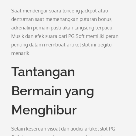
Saat mendengar suara lonceng jackpot atau
dentuman saat memenangkan putaran bonus,
adrenalin pemain pasti akan langsung terpacu.
Musik dan efek suara dari PG Soft memiliki peran
penting dalam membuat artikel slot ini begitu
menarik.
Tantangan
Bermain yang
Menghibur
Selain keseruan visual dan audio, artikel slot PG