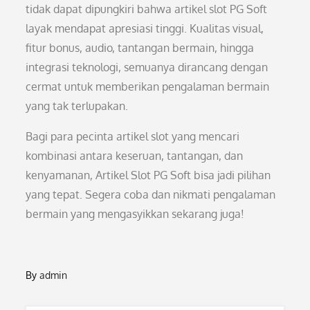
tidak dapat dipungkiri bahwa artikel slot PG Soft
layak mendapat apresiasi tinggi. Kualitas visual,
fitur bonus, audio, tantangan bermain, hingga
integrasi teknologi, semuanya dirancang dengan
cermat untuk memberikan pengalaman bermain
yang tak terlupakan.
Bagi para pecinta artikel slot yang mencari
kombinasi antara keseruan, tantangan, dan
kenyamanan, Artikel Slot PG Soft bisa jadi pilihan
yang tepat. Segera coba dan nikmati pengalaman
bermain yang mengasyikkan sekarang juga!
By
admin