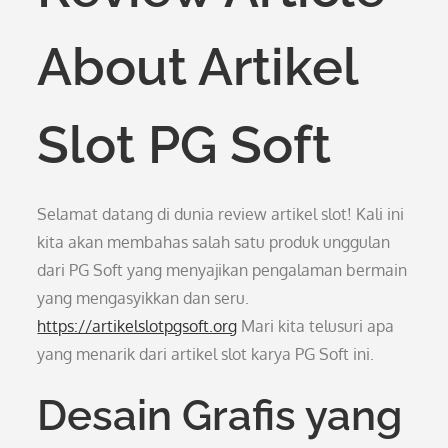
About Artikel
Slot PG Soft
Selamat datang di dunia review artikel slot! Kali ini
kita akan membahas salah satu produk unggulan
dari PG Soft yang menyajikan pengalaman bermain
yang mengasyikkan dan seru.
https://artikelslotpgsoft.org
Mari kita telusuri apa
yang menarik dari artikel slot karya PG Soft ini.
Desain Grafis yang