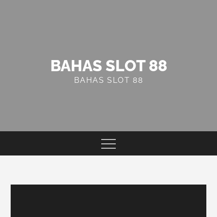
Skip
to
content
BAHAS SLOT 88
BAHAS SLOT 88