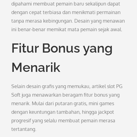
dipahami membuat pemain baru sekalipun dapat
dengan cepat terbiasa dan menikmati permainan
tanpa merasa kebingungan. Desain yang menawan
ini benar-benar memikat mata pemain sejak awal.
Fitur Bonus yang
Menarik
Selain desain grafis yang memukau, artikel slot PG
Soft juga menawarkan beragam fitur bonus yang
menarik. Mulai dari putaran gratis, mini games
dengan keuntungan tambahan, hingga jackpot
progresif yang selalu membuat pemain merasa
tertantang.