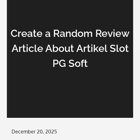
Create a Random Review
Article About Artikel Slot
PG Soft
Posted
December 20, 2025