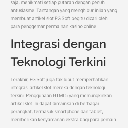
saja, menikmati setiap putaran dengan penuh
antusiasme. Tantangan yang menghibur inilah yang
membuat artikel slot PG Soft begitu dicari oleh
para penggemar permainan kasino online.
Integrasi dengan
Teknologi Terkini
Terakhir, PG Soft juga tak luput memperhatikan
integrasi artikel slot mereka dengan teknologi
terkini. Penggunaan HTML5 yang memungkinkan
artikel slot ini dapat dimainkan di berbagai
perangkat, termasuk smartphone dan tablet,
memberikan kenyamanan ekstra bagi para pemain.