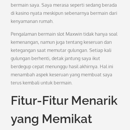
bermain saya. Saya merasa seperti sedang berada
di kasino nyata meskipun sebenarnya bermain dari
kenyamanan rumah.
Pengalaman bermain slot Maxwin tidak hanya soal
kemenangan, namun juga tentang keseruan dan
ketegangan saat memutar gulungan. Setiap kali
gulungan berhenti, detak jantung saya ikut
berdegup cepat menunggu hasil akhirnya. Hal ini
menambah aspek keseruan yang membuat saya
terus kembali untuk bermain.
Fitur-Fitur Menarik
yang Memikat