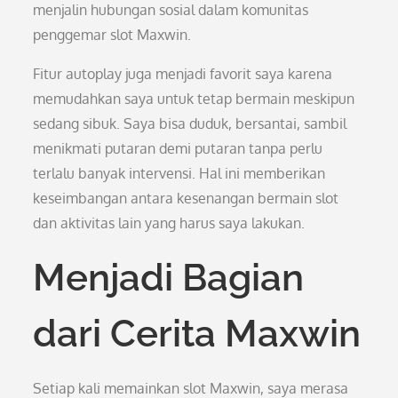
menjalin hubungan sosial dalam komunitas
penggemar slot Maxwin.
Fitur autoplay juga menjadi favorit saya karena
memudahkan saya untuk tetap bermain meskipun
sedang sibuk. Saya bisa duduk, bersantai, sambil
menikmati putaran demi putaran tanpa perlu
terlalu banyak intervensi. Hal ini memberikan
keseimbangan antara kesenangan bermain slot
dan aktivitas lain yang harus saya lakukan.
Menjadi Bagian
dari Cerita Maxwin
Setiap kali memainkan slot Maxwin, saya merasa