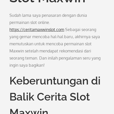
Sudah lama saya penasaran dengan dunia
permainan slot online.
https://ceritamaxwinslot.com
Sebagai seorang
yang gemar mencoba hal-hal baru, akhirnya saya
memutuskan untuk mencoba permainan slot
Maxwin setelah mendapat rekomendasi dari
seorang teman. Dan inilah pengalaman seru yang
ingin saya bagikan!
Keberuntungan di
Balik Cerita Slot
Maxwin