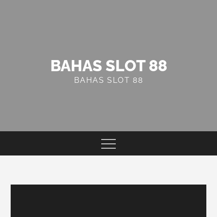
Skip
to
content
BAHAS SLOT 88
BAHAS SLOT 88