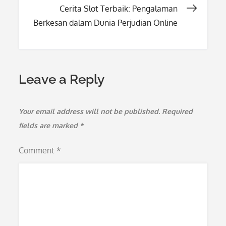
navigation
Cerita Slot Terbaik: Pengalaman
Berkesan dalam Dunia Perjudian Online
Leave a Reply
Your email address will not be published.
Required
fields are marked
*
Comment
*